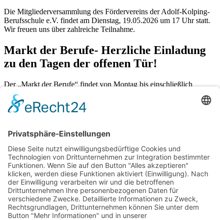
Die Mitgliederversammlung des Fördervereins der Adolf-Kolping-
Berufsschule e.V. findet am Dienstag, 19.05.2026 um 17 Uhr statt.
Wir freuen uns über zahlreiche Teilnahme.
Markt der Berufe- Herzliche Einladung
zu den Tagen der offenen Tür!
Der „Markt der Berufe“ findet von Montag bis einschließlich
Donnerstag- 09.03. – 12.03.2026 von 08.45 Uhr bis 13.00 Uhr an
der Adolf-Kolping-Berufsschule statt.
» mehr erfahren
Gold bei der Weißwurstprüfung
Unser Lehrer Markus Gahr hat mit der Klasse 12 V/M an der
Weißwurstprüfung teilgenommen und am 21.01.2025 die Urkunde
entgegengenommen.
» mehr erfahren
» weitere Meldungen aus AKTUELLES