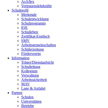
AsAflex
Vertrauenslehrkräfte
Schulprofil
Merkmale
Schulentwicklung
Schulprogramm
IQE
Schulleben
Zertifikat-Englisch
SMV
Arbeitsgemeinschaften
Schülerzeitung
Förderverein
Information
Träger/Dienstaufsicht
Schulleitung
Kollegium
Verwaltung
Arbeitssicherheit
MAV
Lage & Anfahrt
Partner
Schulen
Universitäten
Betriebe