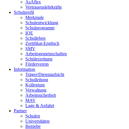
AsAflex
Vertrauenslehrkräfte
Schulprofil
Merkmale
Schulentwicklung
Schulprogramm
IQE
Schulleben
Zertifikat-Englisch
SMV
Arbeitsgemeinschaften
Schülerzeitung
Förderverein
Information
Träger/Dienstaufsicht
Schulleitung
Kollegium
Verwaltung
Arbeitssicherheit
MAV
Lage & Anfahrt
Partner
Schulen
Universitäten
Betriebe