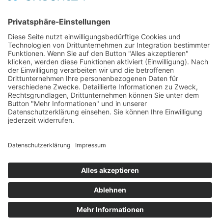
Berufsschule
Kontakt
Adolf-Kolping-Berufsschule München
Am Oberwiesenfeld 10
80809 München
Telefon: 089 / 318 69 0
Fax: 089 / 318 69 111
sekretariat@akb-muenchen.de
zum Kontaktformular »
Adolf-Kolping-Berufsschule München
Am Oberwiesenfeld 10
80809 München
Telefon: 089 / 318 69 0
Fax: 089 / 318 69 111
sekretariat@akb-muenchen.de
© 2026 Kolping-Bildungswerk München und Oberbayern e. V.
Informationen nach DS-GVO
Impressum